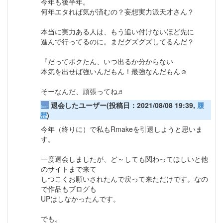
今年も後半年。
何年エタれば気が済むの？妄想実力派天才さん？
本当に実力ある人は、もう追い付けないほど先に
進んで行ってるのに。まだグズグズしてるんだ？
『だってボクたん、いつ出るか分からない
本気を出せば強いんだもん！最強なんだもん☺
そーなんだ、頑張ってね♬
退会したユーザー(投稿日：2021/08/08 19:39,
履
歴
)
今年（終りに）で私もRmakeを引退しようと思いま
す。
一度退会しましたが、ど～しても関わってほしいと他
のサイトまで来て
しつこくお願いされたんで戻って来ただけです。なの
で作品もブログも
UPはしなかったんです。
でも。