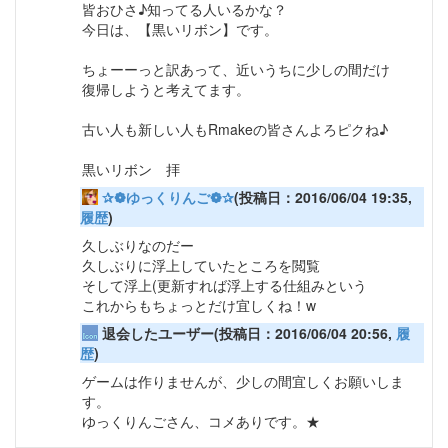
皆おひさ♪知ってる人いるかな？
今日は、【黒いリボン】です。
ちょーーっと訳あって、近いうちに少しの間だけ
復帰しようと考えてます。
古い人も新しい人もRmakeの皆さんよろピクね♪
黒いリボン 拝
✰❁ゆっくりんご❁✰
(投稿日：2016/06/04 19:35,
履歴
)
久しぶりなのだー
久しぶりに浮上していたところを閲覧
そして浮上(更新すれば浮上する仕組みという
これからもちょっとだけ宜しくね！w
退会したユーザー(投稿日：2016/06/04 20:56,
履
歴
)
ゲームは作りませんが、少しの間宜しくお願いしま
す。
ゆっくりんごさん、コメありです。★