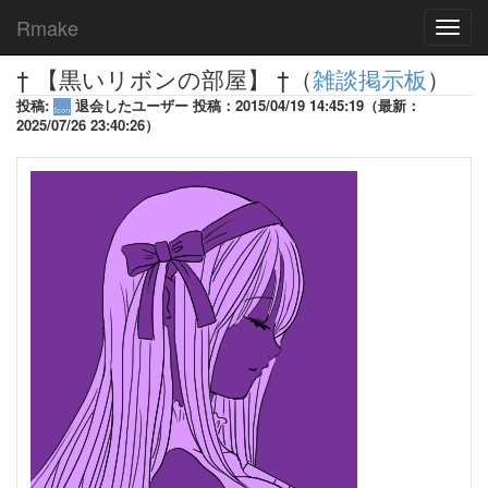
Rmake
Toggl
navig
† 【黒いリボンの部屋】 †（
雑談掲示板
）
投稿:
退会したユーザー 投稿：2015/04/19 14:45:19（最新：
2025/07/26 23:40:26）