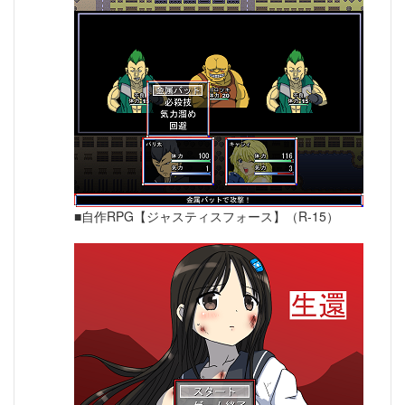
■自作RPG【ジャスティスフォース】（R-15）