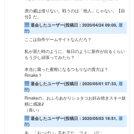
虎の威は借りない。戦うのは「他人」じゃない。【自
分】だ。
退会したユーザー(投稿日：2020/04/24 09:00,
履
歴
)
ここは自作ゲームサイトなんだろ？
私が居た時のように、毎日のように新作が出るくらい
もう少し頑張ってみたら？
本当に腐った蜜柑になるつもりなの貴方は？
Rmake？
退会したユーザー(投稿日：2020/05/01 07:33,
履
歴
)
Rmakeの、おふろあがりショタコお好み焼きスキー妖
精に感謝♪
（長い）
退会したユーザー(投稿日：2020/05/03 19:51,
履
歴
)
あ、「おっぱい」忘れてた。ゴメ。（///；