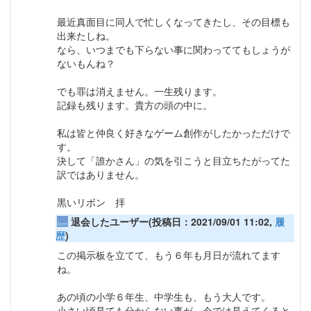
最近真面目に同人で忙しくなってきたし、その目標も
出来たしね。
なら、いつまでも下らない事に関わっててもしょうが
ないもんね？
でも罪は消えません。一生残ります。
記録も残ります。貴方の頭の中に。
私は皆と仲良く好きなゲーム創作がしたかっただけで
す。
決して「誰かさん」の気を引こうと目立ちたがってた
訳ではありません。
黒いリボン 拝
退会したユーザー(投稿日：2021/09/01 11:02,
履
歴
)
この掲示板を立てて、もう６年も月日が流れてます
ね。
あの頃の小学６年生、中学生も、もう大人です。
小さい頃見ても分からない事が、今では見えてくると