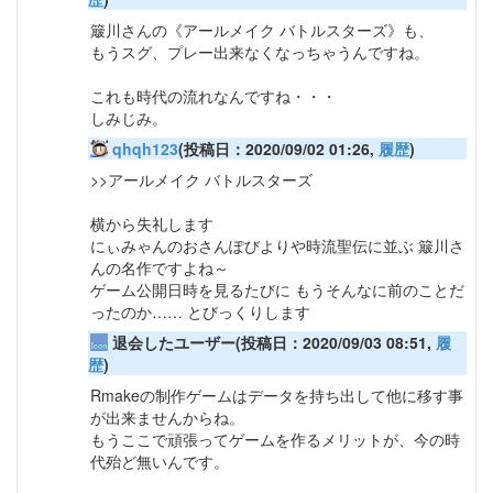
簸川さんの《アールメイク バトルスターズ》も、
もうスグ、プレー出来なくなっちゃうんですね。
これも時代の流れなんですね・・・
しみじみ。
qhqh123
(投稿日：2020/09/02 01:26,
履歴
)
>>アールメイク バトルスターズ
横から失礼します
にぃみゃんのおさんぽびよりや時流聖伝に並ぶ 簸川さ
んの名作ですよね～
ゲーム公開日時を見るたびに もうそんなに前のことだ
ったのか…… とびっくりします
退会したユーザー(投稿日：2020/09/03 08:51,
履
歴
)
Rmakeの制作ゲームはデータを持ち出して他に移す事
が出来ませんからね。
もうここで頑張ってゲームを作るメリットが、今の時
代殆ど無いんです。