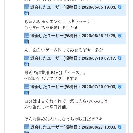
退会したユーザー(投稿日：2020/05/05 19:03,
履
歴
)
きゅんきゅんエンジェル凄い～～：：
もうめっちゃ感動しました★
退会したユーザー(投稿日：2020/06/26 21:25,
履
歴
)
ん。面白いゲーム作ってみせるぞ★（多分
退会したユーザー(投稿日：2020/07/19 07:17,
履
歴
)
最近の作業用BGMは「イース」。
今聞いてもゾクゾクします♪
退会したユーザー(投稿日：2020/07/20 09:00,
履
歴
)
自分は甘甘くれくれで、気に入らない人には
八つ当たりの辛口評価。
そんな惨めな人間になっちゃ駄目だぞ？♪
退会したユーザー(投稿日：2020/08/27 10:03,
履
歴
)