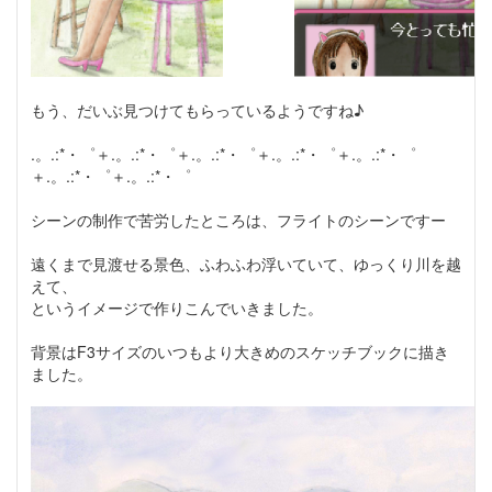
もう、だいぶ見つけてもらっているようですね♪
.。.:*・゜＋.。.:*・゜＋.。.:*・゜＋.。.:*・゜＋.。.:*・゜
＋.。.:*・゜＋.。.:*・゜
シーンの制作で苦労したところは、フライトのシーンですー
遠くまで見渡せる景色、ふわふわ浮いていて、ゆっくり川を越
えて、
というイメージで作りこんでいきました。
背景はF3サイズのいつもより大きめのスケッチブックに描き
ました。