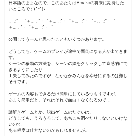
日本語のままなので、このあたりはRmakeの将来に期待した
いところです(^ｰﾟ)ﾉ
.。.:*・゜＋.。.:*・゜＋.。.:*・゜＋.。.:*・゜＋.。.:*・゜
＋.。.:*・゜＋.。.:*・゜
公開してうーんと思ったこともいくつかあります。
どうしても、ゲームのプレイが途中で面倒になる人が出てきま
す。
シーンの移動の方法を、シーンの絵をクリックして直感的にで
きるようにしたり
工夫してみたのですが、なかなかみんなを幸せにするのは難し
そうです。
ゲームの内容もできるだけ簡単にしているつもりですが、
あまり簡単だと、それはそれで面白くなくなるので…
謎解きゲームとか、脱出ゲームのたぐいは、
どうしても、うろうろして、あちこち調べたりしないといけな
いので、
ある程度は仕方ないのかもしれませんが。