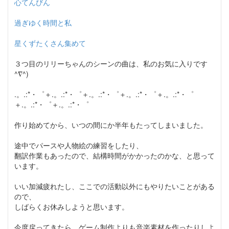
心てんびん
過ぎゆく時間と私
星くずたくさん集めて
３つ目のリリーちゃんのシーンの曲は、私のお気に入りです
^∇^)
.。.:*・゜＋.。.:*・゜＋.。.:*・゜＋.。.:*・゜＋.。.:*・゜
＋.。.:*・゜＋.。.:*・゜
作り始めてから、いつの間にか半年もたってしまいました。
途中でパースや人物絵の練習をしたり、
翻訳作業もあったので、結構時間がかかったのかな、と思って
います。
いい加減疲れたし、ここでの活動以外にもやりたいことがある
ので、
しばらくお休みしようと思います。
今度戻ってきたら、ゲーム制作よりも音楽素材を作ったりしよ