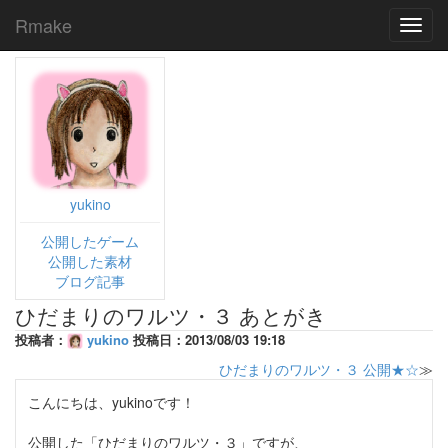
Rmake
Toggl
navig
yukino
公開したゲーム
公開した素材
ブログ記事
ひだまりのワルツ・３ あとがき
投稿者：
yukino
投稿日：2013/08/03 19:18
ひだまりのワルツ・３ 公開★☆
≫
こんにちは、yukinoです！
公開した「ひだまりのワルツ・３」ですが、