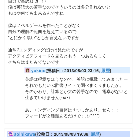
自分で英訳Σ(ﾟдﾟ；)
僕は英語大の苦手なのでそういうのは多分作れないと
もはや何でも出来るんですね
僕はノベルゲームを作ったことがなく
自分の理解の範囲を超えているので
"とにかく凄い"としか言えないですが
通常?エンディングだけは見たのですが
アクティビテフィードを見るともう一つあるらしく
そちらはまだみてないです
yukino
(投稿日：2013/08/03 23:16,
履歴
)
英語は得意なほうなので、英訳に挑戦してみましたー
それでもだいぶ辞書サイトで調べまくりましたが。
そのかわり、計算とか大の苦手なので、電卓がないと
生きていけません(･ω･)
あ、エンディング自体は１つしかありません；；
フィードが２種類あるだけですよ(*^^*)
aoihikawa
(投稿日：2013/08/03 19:38,
履歴
)