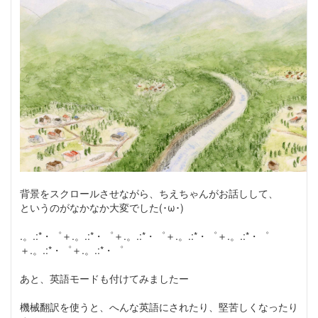
背景をスクロールさせながら、ちえちゃんがお話しして、
というのがなかなか大変でした(･ω･)
.。.:*・゜＋.。.:*・゜＋.。.:*・゜＋.。.:*・゜＋.。.:*・゜
＋.。.:*・゜＋.。.:*・゜
あと、英語モードも付けてみましたー
機械翻訳を使うと、へんな英語にされたり、堅苦しくなったり