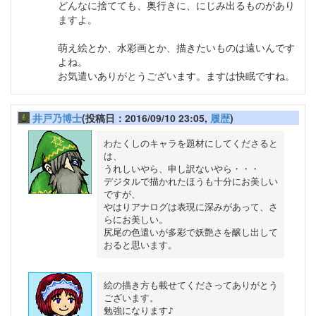
どんなに捨てても、奥行きに、にじみ出るものがあり
ますよ。
萌え絵とか、水彩画とか、描きたいものは遠いんです
よね。
お気遣いありがとうございます。ますは快眠ですね。
井戸乃博士
(投稿日：2016/09/10 23:05,
履歴
)
わたくしのキャラを題材にしてくださると
は、

うれしいやら、申し訳ないやら・・・

デジタルで描かれたほうも十分にお美しい
ですが、

やはりアナログは表現に深みがあって、さ
らにお美しい。

尻尾の色遣いが多彩で妖艶さを醸し出して
絵の描き方も載せてくださってありがとう
ございます。

勉強になります♪
