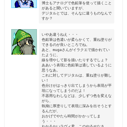
博士もアナログで色鉛筆を使って描くこと
があると聞いていますが、

デジタルとでは、そんなに違うものなんで
いやあ違うねえ・・・

色鉛筆は色遣いが柔らかくて、重ね塗りが
できるのが良いところでね。

あと、mugaさんがイラクエで描かれてい
たように、

線を増やして影を描いたりするでしょ？

ああいう表現に色鉛筆は適しているように
思うなあ。

これに対してデジタルは、重ね塗りが難し
い！

色分けがはっきり出てしまうから表現が平
坦になってしまうのだよ！

不器用なわしなどは、少しずつ色を変えな
がら、

執拗に厚塗りして表現に深みを出そうとす
るんだが、

おかげでやたら時間がかかってしま
う・・・

わかるかいラヴィ君、このやるせなさ