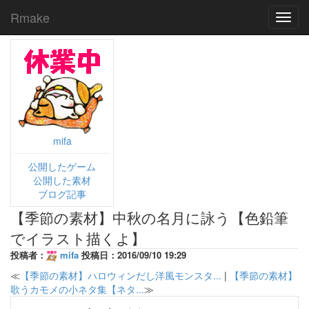
Rmake
Toggl
navig
mifa
公開したゲーム
公開した素材
ブログ記事
【季節の素材】中秋の名月に詠う【色鉛筆
でイラスト描くよ】
投稿者：
mifa
投稿日：2016/09/10 19:29
≪
【季節の素材】ハロウィンだし洋風モンスタ...
|
【季節の素材】
歌うカモメの小ネタ集【ネタ...
≫