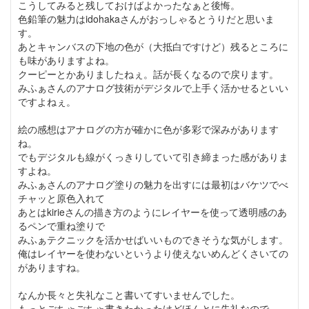
こうしてみると残しておけばよかったなぁと後悔。
色鉛筆の魅力はidohakaさんがおっしゃるとうりだと思いま
す。
あとキャンバスの下地の色が（大抵白ですけど）残るところに
も味がありますよね。
クーピーとかありましたねぇ。話が長くなるので戻ります。
みふぁさんのアナログ技術がデジタルで上手く活かせるといい
ですよねぇ。
絵の感想はアナログの方が確かに色が多彩で深みがあります
ね。
でもデジタルも線がくっきりしていて引き締まった感がありま
すよね。
みふぁさんのアナログ塗りの魅力を出すには最初はバケツでべ
チャッと原色入れて
あとはkirieさんの描き方のようにレイヤーを使って透明感のあ
るペンで重ね塗りで
みふぁテクニックを活かせばいいものできそうな気がします。
俺はレイヤーを使わないというより使えないめんどくさいての
がありますね。
なんか長々と失礼なこと書いてすいませんでした。
もっとごちゃごちゃ書きたかったけどほんとに失礼なので