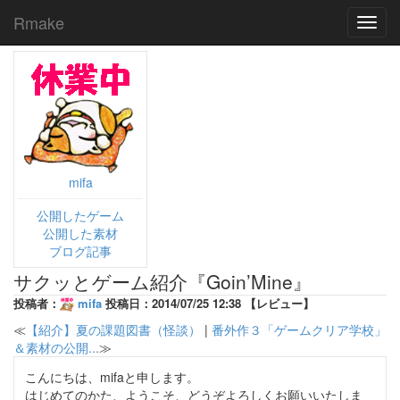
Rmake
Toggl
navig
mifa
公開したゲーム
公開した素材
ブログ記事
サクッとゲーム紹介『Goin’Mine』
投稿者：
mifa
投稿日：2014/07/25 12:38 【レビュー】
≪
【紹介】夏の課題図書（怪談）
|
番外作３「ゲームクリア学校」
＆素材の公開...
≫
こんにちは、mifaと申します。
はじめてのかた、ようこそ、どうぞよろしくお願いいたしま