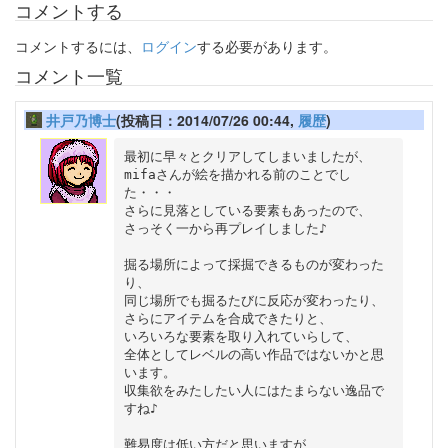
コメントする
コメントするには、
ログイン
する必要があります。
コメント一覧
井戸乃博士
(投稿日：2014/07/26 00:44,
履歴
)
最初に早々とクリアしてしまいましたが、

mifaさんが絵を描かれる前のことでし
た・・・

さらに見落としている要素もあったので、

さっそく一から再プレイしました♪

掘る場所によって採掘できるものが変わった
り、

同じ場所でも掘るたびに反応が変わったり、

さらにアイテムを合成できたりと、

いろいろな要素を取り入れていらして、

全体としてレベルの高い作品ではないかと思
います。

収集欲をみたしたい人にはたまらない逸品で
すね♪

難易度は低い方だと思いますが、
