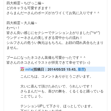
四大精霊～ちびっこ編～
どのキャラも可愛すぎます！
さらまんだーさんのポーズがカワイくてお気に入りです＾＾
四大精霊～大人編～
わーい！
皆さん良い感じにセクシーでテンション上がりました(*^o^*)
ウンディーネさんの美しすぎる背中からの流れ！
シルフさんの危うい胸元はもちろん、お顔の隠れ具合もたまり
ません。
ブームになったネコさん装備も可愛かったです＾＾
皆さんのネコさんイラストが拝見できて幸せです(> <)
mifa
(投稿日：2014/05/25 15:43,
履歴
)
こんにちは、コメントありがとうございます。
大いに喜んで頂けたみたいで、うれしいです！
さらまんだーも、喜びの舞を、くるくると踊っている
ことでしょう。
テンションUPして下さり、ほっとしています。
下がらなくてよかったです。