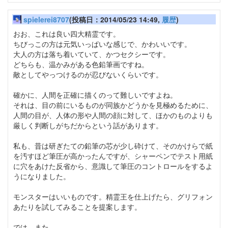
spielerei8707
(投稿日：2014/05/23 14:49,
履歴
)
おお、これは良い四大精霊です。
ちびっこの方は元気いっぱいな感じで、かわいいです。
大人の方は落ち着いていて、かつセクシーです。
どちらも、温かみがある色鉛筆画ですね。
敵としてやっつけるのが忍びないくらいです。
確かに、人間を正確に描くのって難しいですよね。
それは、目の前にいるものが同族かどうかを見極めるために、
人間の目が、人体の形や人間の顔に対して、ほかのものよりも
厳しく判断しがちだからという話があります。
私も、昔は研ぎたての鉛筆の芯が少し砕けて、そのかけらで紙
を汚すほど筆圧が高かったんですが、シャーペンでテスト用紙
に穴をあけた反省から、意識して筆圧のコントロールをするよ
うになりました。
モンスターはいいものです。精霊王を仕上げたら、グリフォン
あたりを試してみることを提案します。
では、また。