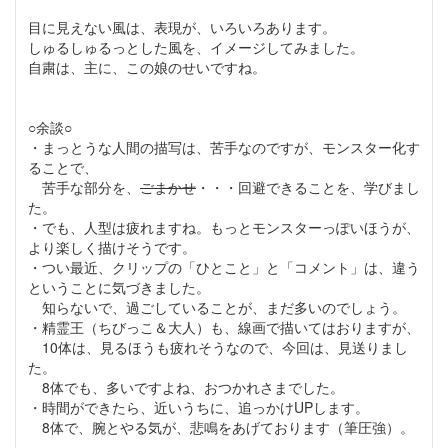
目に見えない風は、表現が、いろいろあります。
しゅるしゅるっとした風を、イメージしてみました。
自粛は、主に、この娘のせいですね。
○余談○
・まっとうな人間の描写は、苦手なのですが、モンスター化す
ることで、
苦手な部分を、
ごまかせ
・・・回避できることを、学びまし
た。
・でも、人型は疲れますね。もっとモンスターっぽいほうが、
より楽しく描けそうです。
・つい最近、クリップの「ひとこと」と「コメント」は、違う
ということに気づきました。
知らないで、過ごしていることが、まだ多いのでしょう。
・精霊王（ちびっこ＆大人）も、線画で描いてはおりますが、
10体は、見るほうも疲れそうなので、今回は、見送りまし
た。
8体でも、多いですよね、おつかれさまでした。
・時間ができたら、近いうちに、追っかけUPします。
8体で、腕とやる気が、悲鳴をあげております（筆圧強）。