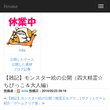
Rmake
Toggl
navig
mifa
公開したゲーム
公開した素材
ブログ記事
【雑記】モンスター絵の公開（四大精霊☆
ちびっこ＆大人編）
投稿者：
mifa
投稿日：2014/05/23 09:18
≪
【雑記】モンスター絵の公開（精霊王＆グリ...
|
サクッとゲーム
紹介『ゲームクリア屋』
≫