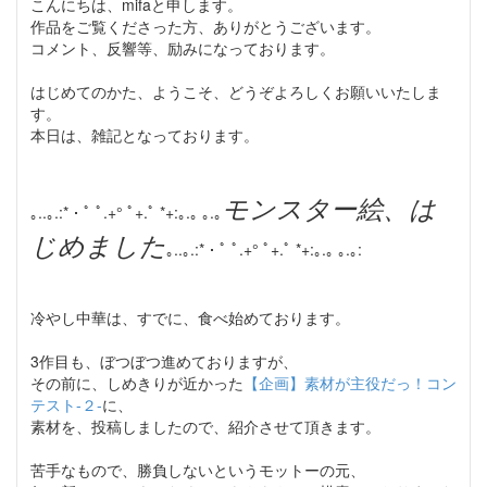
こんにちは、mifaと申します。
作品をご覧くださった方、ありがとうございます。
コメント、反響等、励みになっております。
はじめてのかた、ようこそ、どうぞよろしくお願いいたしま
す。
本日は、雑記となっております。
モンスター絵、は
｡..｡.:*・ﾟ ﾟ.+° ﾟ+.ﾟ *+:｡.｡ ｡.｡
じめました
｡..｡.:*・ﾟ ﾟ.+° ﾟ+.ﾟ *+:｡.｡ ｡.｡:
冷やし中華は、すでに、食べ始めております。
3作目も、ぼつぼつ進めておりますが、
その前に、しめきりが近かった
【企画】素材が主役だっ！コン
テスト-２-
に、
素材を、投稿しましたので、紹介させて頂きます。
苦手なもので、勝負しないというモットーの元、