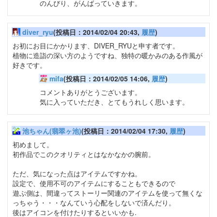
のんびり、がんばっていきます。
diver_ryu
(投稿日：2014/02/04 20:43,
履歴
)
お初にお目にかかります、DIVER_RYUと申す者です。
植物に造詣の深い方のようですね、独特の暖かみのある作風が
好きです。
mifa
(投稿日：2014/02/05 14:06,
履歴
)
コメントありがとうございます。
気に入っていただき、とてもうれしく思います。
池ちゃん(翡翠ヶ池)
(投稿日：2014/02/04 17:30,
履歴
)
初めまして。
初作品でこのクオリティとはなかなかの腕前。
ただ、気になった点はアイテムですかね。
設定で、使用不可のアイテムにすることもできるので
遊ぶ側は、間違ってストーリー関連のアイテムを使って無くな
っちゃう・・・なんていう心配をしないで済んだり。
後はアイコンを付けたりするといいかも.