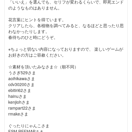
「いいえ」を選んでも、セリフが変わるくらいで、即死エンド
のようなものはありません。
花言葉にヒントを得ています。
クリアしたら、各植物を調べてみると、なるほどと思ったり思
わなかったりします。
春待ちのひと時にどうぞ。
※ちょっと切ない内容になっておりますので、 楽しいゲームが
お好きの方はご容赦ください。
☆素材を頂いたみなさま☆（順不同）
うさぎ529さま
aoihikawaさま
cdv30200さま
ebitiri62さま
hainuさま
kenjiohさま
rampart22さま
rmakeさま
ぐったりにゃんこさま
FSM REFMAPさま