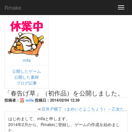
Rmake
Toggl
navig
mifa
公開したゲーム
公開した素材
ブログ記事
「春告げ草」（初作品）を公開しました。
投稿者：
mifa
投稿日：2014/02/04 12:39
≪
豆井戸横丁（まめいどよこちょう）～乙女た...
はじめまして、mifaと申します。
2014年2月から、Rmakeに登録し、ゲームの作成を始めまし
た。