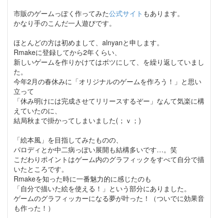
市販のゲームっぽく作ってみた
公式サイト
もあります。
かなり手のこんだ一人遊びです。
ほとんどの方は初めまして、alnyanと申します。
Rmakeに登録してから2年くらい、
新しいゲームを作りかけてはボツにして、を繰り返していまし
た。
今年2月の春休みに「オリジナルのゲームを作ろう！」と思い
立って
「休み明けには完成させてリリースするぞー」なんて気楽に構
えていたのに、
結局秋まで掛かってしまいました(；ｖ；)
「絵本風」を目指してみたものの、
パロディとか中二病っぽい展開も結構多いです…。笑
こだわりポイントはゲーム内のグラフィックをすべて自分で描
いたところです。
Rmakeを知った時に一番魅力的に感じたのも
「自分で描いた絵を使える！」という部分にありました。
ゲームのグラフィッカーになる夢が叶った！（ついでに効果音
も作った！）