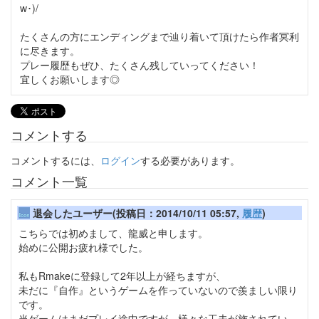
w･)/
たくさんの方にエンディングまで辿り着いて頂けたら作者冥利
に尽きます。
プレー履歴もぜひ、たくさん残していってください！
宜しくお願いします◎
コメントする
コメントするには、
ログイン
する必要があります。
コメント一覧
退会したユーザー(投稿日：2014/10/11 05:57,
履歴
)
こちらでは初めまして、龍威と申します。
始めに公開お疲れ様でした。
私もRmakeに登録して2年以上が経ちますが、
未だに『自作』というゲームを作っていないので羨ましい限り
です。
当ゲームはまだプレイ途中ですが、様々な工夫が施されてい