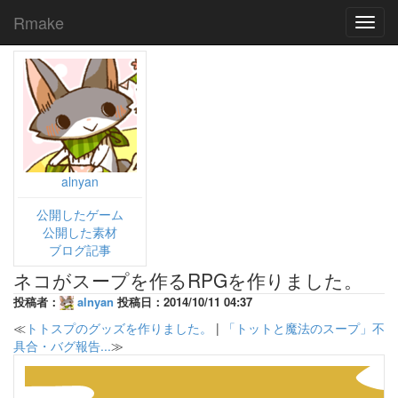
Rmake
Toggl
navig
alnyan
公開したゲーム
公開した素材
ブログ記事
ネコがスープを作るRPGを作りました。
投稿者：
alnyan
投稿日：2014/10/11 04:37
≪
トトスプのグッズを作りました。
|
「トットと魔法のスープ」不
具合・バグ報告...
≫