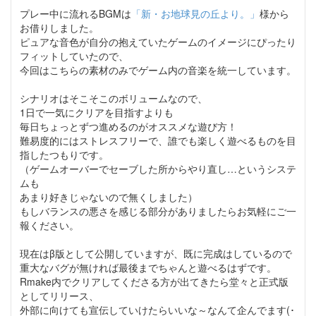
プレー中に流れるBGMは
「新・お地球見の丘より。」
様から
お借りしました。
ピュアな音色が自分の抱えていたゲームのイメージにぴったり
フィットしていたので、
今回はこちらの素材のみでゲーム内の音楽を統一しています。
シナリオはそこそこのボリュームなので、
1日で一気にクリアを目指すよりも
毎日ちょっとずつ進めるのがオススメな遊び方！
難易度的にはストレスフリーで、誰でも楽しく遊べるものを目
指したつもりです。
（ゲームオーバーでセーブした所からやり直し…というシステ
ムも
あまり好きじゃないので無くしました）
もしバランスの悪さを感じる部分がありましたらお気軽にご一
報ください。
現在はβ版として公開していますが、既に完成はしているので
重大なバグが無ければ最後までちゃんと遊べるはずです。
Rmake内でクリアしてくださる方が出てきたら堂々と正式版
としてリリース、
外部に向けても宣伝していけたらいいな～なんて企んでます(･