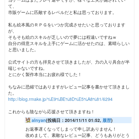
て、
市販ゲームに匹敵するレベルだと私は思っております。
私も絵本風のＲＰＧをいつか完成させたいと思っております
が、
そもそも絵のスキルが乏しいので夢には程遠いですねｗ
自分の得意スキルを上手にゲームに活かせたのは、素晴らしい
と思いました。
公式サイトの方も拝見させて頂きましたが、力の入り具合が半
端じゃないですね。
とにかく製作本当にお疲れ様でした！
ちなみに恐縮ではありますがレビュー記事を書かせて頂きまし
た。
http://blog.rmake.jp/%E9%BE%8D%E5%A8%81/6294
これからも陰ながら応援させて頂きますね！
alnyan
(投稿日：2014/11/11 01:52,
履歴
)
お返事遅くなってしまって申し訳ありません！
改めまして、素敵なレビュー記事、どうもありがとう