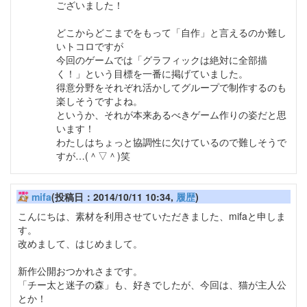
ございました！
どこからどこまでをもって「自作」と言えるのか難し
いトコロですが
今回のゲームでは「グラフィックは絶対に全部描
く！」という目標を一番に掲げていました。
得意分野をそれぞれ活かしてグループで制作するのも
楽しそうですよね。
というか、それが本来あるべきゲーム作りの姿だと思
います！
わたしはちょっと協調性に欠けているので難しそうで
すが…(＾▽＾)笑
mifa
(投稿日：2014/10/11 10:34,
履歴
)
こんにちは、素材を利用させていただきました、mifaと申しま
す。
改めまして、はじめまして。
新作公開おつかれさまです。
「チー太と迷子の森」も、好きでしたが、今回は、猫が主人公
とか！