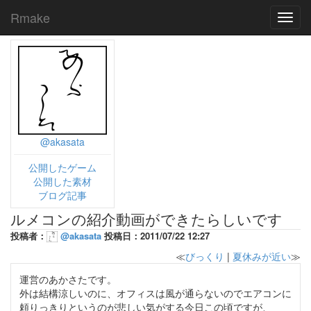
Rmake
Toggl
navig
@akasata
公開したゲーム
公開した素材
ブログ記事
ルメコンの紹介動画ができたらしいです
投稿者：
@akasata
投稿日：2011/07/22 12:27
≪
びっくり
|
夏休みが近い
≫
運営のあかさたです。
外は結構涼しいのに、オフィスは風が通らないのでエアコンに
頼りっきりというのが悲しい気がする今日この頃ですが、