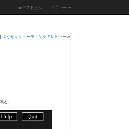
■ ゲストさん
メニュー
|
ふうせんシューティングのレビュー
≫
鳴る。