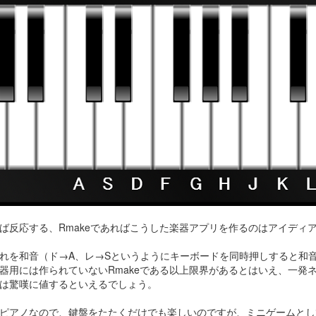
ば反応する、Rmakeであればこうした楽器アプリを作るのはアイディ
れを和音（ド→A、レ→Sというようにキーボードを同時押しすると和音に
器用には作られていないRmakeである以上限界があるとはいえ、一発
は驚嘆に値するといえるでしょう。
ピアノなので、鍵盤をたたくだけでも楽しいのですが、ミニゲームとし