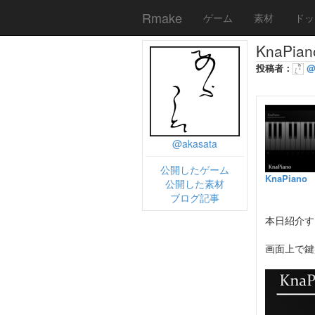
Rmake
ゲーム
素材
ドッ
KnaPi
投稿者：
@
@akasata
公開したゲーム
KnaPiano
公開した素材
ブログ記事
本日紹介す
画面上で鍵