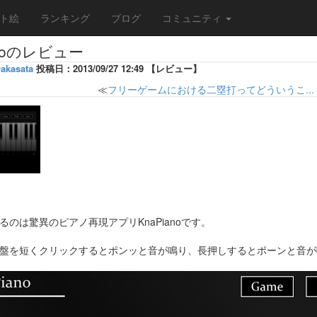
ト絵
ランキング
ブログ
コミュニティ
anoのレビュー
akasata
投稿日：2013/09/27 12:49 【レビュー】
≪
フリーゲームにおける二塁打ってどういうこ...
るのは驚異のピアノ再現アプリKnaPianoです。
盤を短くクリックするとポンッと音が鳴り、長押しするとポーンと音が