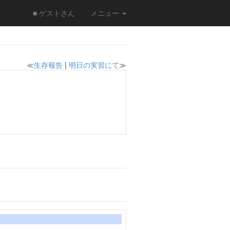
■ ゲストさん
メニュー
≪
生存報告
|
明日の実習にて
≫