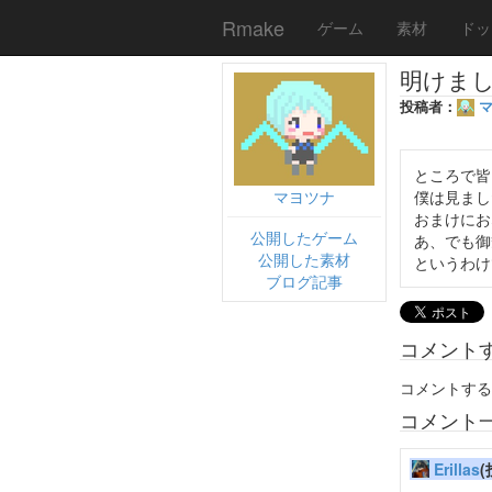
Rmake
ゲーム
素材
ドッ
明けま
投稿者：
ところで皆
マヨツナ
僕は見まし
おまけにお
公開したゲーム
あ、でも御
公開した素材
というわけ
ブログ記事
コメント
コメントする
コメント
Erillas
(