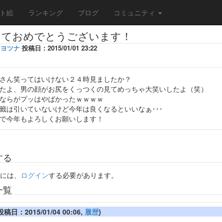
ト絵
ランキング
ブログ
コミュニティ
しておめでとうございます！
マヨツナ
投稿日：2015/01/01 23:22
さん笑ってはいけない２４時見ましたか？
たよ、男の顔がお尻をくっつくの見てめっちゃ大笑いしたよ（笑）
ならがプッはやばかったｗｗｗｗ
籤は引いていないけど今年は良くなるといいなぁ･･･
で今年もよろしくお願いします！
する
には、
ログイン
する必要があります。
一覧
投稿日：2015/01/04 00:06,
履歴
)