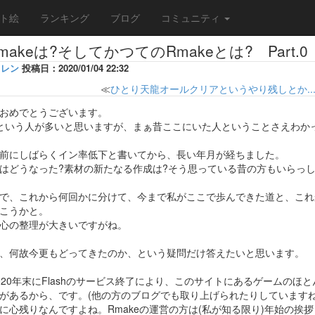
ト絵
ランキング
ブログ
コミュニティ
akeは?そしてかつてのRmakeとは? Part.0
レン
投稿日：2020/01/04 22:32
≪
ひとり天龍オールクリアというやり残しとか..
おめでとうございます。
という人が多いと思いますが、まぁ昔ここにいた人ということさえわか
前にしばらくイン率低下と書いてから、長い年月が経ちました。
はどうなった?素材の新たなる作成は?そう思っている昔の方もいらっ
で、これから何回かに分けて、今まで私がここで歩んできた道と、これ
こうかと。
心の整理が大きいですがね。
、何故今更もどってきたのか、という疑問だけ答えたいと思います。
020年末にFlashのサービス終了により、このサイトにあるゲームのほ
があるから、です。(他の方のブログでも取り上げられたりしていますね
に心残りなんですよね。Rmakeの運営の方は(私が知る限り)年始の挨