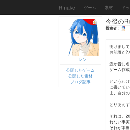
Rmake
ゲーム
素材
ドッ
今後のRm
投稿者：
明けまして
お前誰だ?
レン
遥か昔に名
ゲーム作成
公開したゲーム
公開した素材
というわけ
ブログ記事
に書いてい
ま、自分の
とりあえず
それは、2
れない事実
それが本当