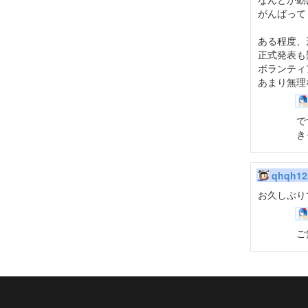
がんばって
ある程度、
正式発表も
ボランティ
あまり無理
で
き
qhqh12
お久しぶり
ご