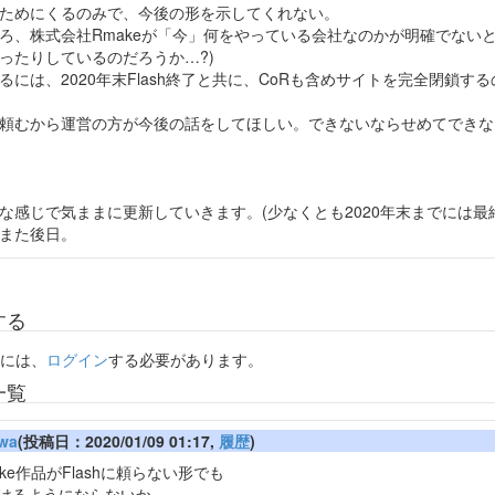
ためにくるのみで、今後の形を示してくれない。
ろ、株式会社Rmakeが「今」何をやっている会社なのかが明確でない
ったりしているのだろうか…?)
るには、2020年末Flash終了と共に、CoRも含めサイトを完全閉鎖す
頼むから運営の方が今後の話をしてほしい。できないならせめてできな
な感じで気ままに更新していきます。(少なくとも2020年末までには最
また後日。
する
には、
ログイン
する必要があります。
一覧
awa
(投稿日：2020/01/09 01:17,
履歴
)
ke作品がFlashに頼らない形でも
けるようにならないか