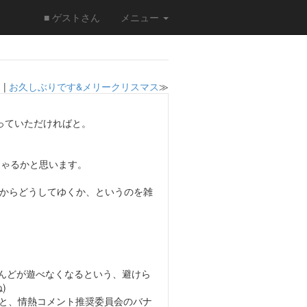
■ ゲストさん
メニュー
.
|
お久しぶりです&メリークリスマス
≫
っていただければと。
しゃるかと思います。
からどうしてゆくか、というのを雑
とんどが遊べなくなるという、避けら
)
拶と、情熱コメント推奨委員会のバナ