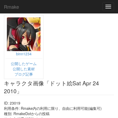
Rmake
Toggl
navig
binn1234
公開したゲーム
公開した素材
ブログ記事
キャラクタ画像「ドット絵Sat Apr 24
2010」
ID: 23019
利用条件: Rmake内の利用に限り、自由に利用可能(編集可)
種別: RmakeDotからの投稿