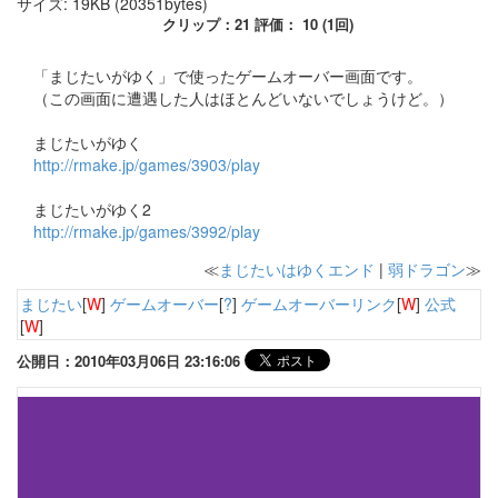
サイズ: 19KB (20351bytes)
クリップ：21 評価： 10 (1回)
「まじたいがゆく」で使ったゲームオーバー画面です。
（この画面に遭遇した人はほとんどいないでしょうけど。）
まじたいがゆく
http://rmake.jp/games/3903/play
まじたいがゆく2
http://rmake.jp/games/3992/play
≪
まじたいはゆくエンド
|
弱ドラゴン
≫
まじたい
[
W
]
ゲームオーバー
[
?
]
ゲームオーバーリンク
[
W
]
公式
[
W
]
公開日：2010年03月06日 23:16:06