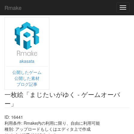
Rmake
Toggl
navig
akasata
公開したゲーム
公開した素材
ブログ記事
一枚絵「まじたいがゆく - ゲームオーバ
ー」
ID: 16441
利用条件: Rmake内の利用に限り、自由に利用可能
種別: アップロードもしくはエディタ上で作成