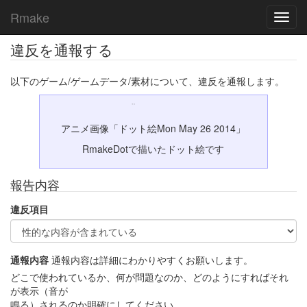
Rmake
Toggl
navig
違反を通報する
以下のゲーム/ゲームデータ/素材について、違反を通報します。
アニメ画像「ドット絵Mon May 26 2014」
RmakeDotで描いたドット絵です
報告内容
違反項目
通報内容
通報内容は詳細にわかりやすくお願いします。
どこで使われているか、何が問題なのか、どのようにすればそれ
が表示（音が
鳴る）されるのか明確にしてください。