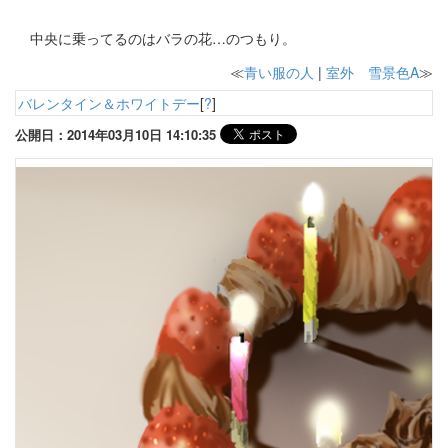
中央に乗ってるのはバラの花…のつもり。
≪
青い服の人
|
室外 雪景色A
≫
バレンタイン＆ホワイトデー
[
?
]
公開日：2014年03月10日 14:10:35