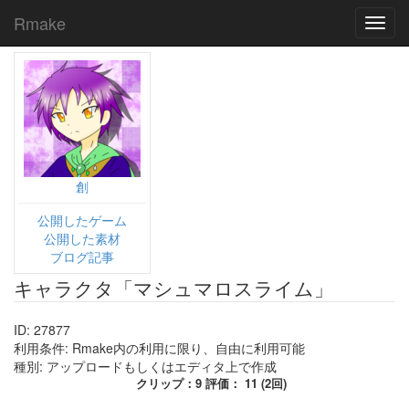
Rmake
Toggl
navig
創
公開したゲーム
公開した素材
ブログ記事
キャラクタ「マシュマロスライム」
ID: 27877
利用条件: Rmake内の利用に限り、自由に利用可能
種別: アップロードもしくはエディタ上で作成
クリップ：9 評価： 11 (2回)