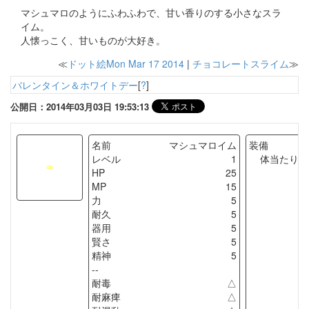
マシュマロのようにふわふわで、甘い香りのする小さなスラ
イム。
人懐っこく、甘いものが大好き。
≪
ドット絵Mon Mar 17 2014
|
チョコレートスライム
≫
バレンタイン＆ホワイトデー
[
?
]
公開日：2014年03月03日 19:53:13
名前
マシュマロイム
装備
レベル
1
体当たり
HP
25
MP
15
力
5
耐久
5
器用
5
賢さ
5
精神
5
--
耐毒
△
耐麻痺
△