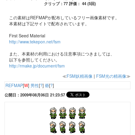
クリップ：77 評価： 44 (5回)
この素材はREFMAPが配布しているフリー画像素材です。
本素材は下記サイトで配布されています。
First Seed Material
http://www.tekepon.net/fsm
また、本素材の利用における注意事項につきましては、
以下を参照してください。
http://rmake.jp/document/fsm
≪
FSM妖精画像
|
FSM光の精画像
≫
REFMAP
[
W
]
男性
[
?
]
爺
[
?
]
公開日：2009年08月06日 21:23:57