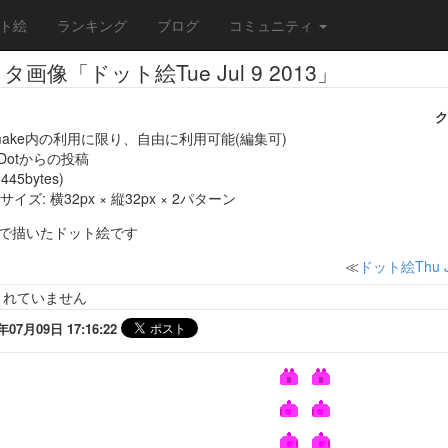
ト絵
ランキング
ブログ
コミュニティ
画像「ドット絵Tue Jul 9 2013」
ク
make内の利用に限り、自由に利用可能(編集可)
eDotからの投稿
445bytes)
ズ: 横32px × 縦32px × 2パターン
otで描いたドット絵です
≪
ドット絵Thu Ju
されていません
7月09日 17:16:22