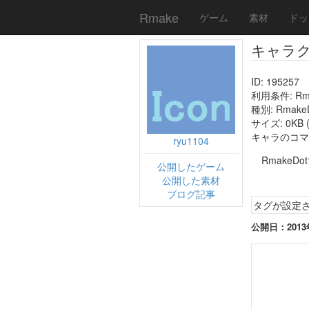
Rmake
ゲーム
素材
ドッ
キャラクタ
ID: 195257
利用条件: R
種別: Rmak
サイズ: 0KB (
キャラのコマサイ
ryu1104
RmakeD
公開したゲーム
公開した素材
ブログ記事
タグが設定
公開日：2013年0