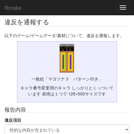
Rmake
Toggl
navig
違反を通報する
以下のゲーム/ゲームデータ/素材について、違反を通報します。
一枚絵「マヨツナ３ パターン付き」
キャラ番号変更用のキャラ しっかりとくっついて
います 表情は１つで 128×500サイズです
報告内容
違反項目