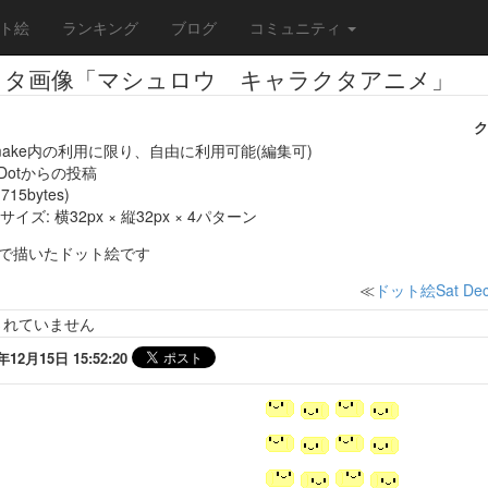
ト絵
ランキング
ブログ
コミュニティ
クタ画像「マシュロウ キャラクタアニメ」
ク
make内の利用に限り、自由に利用可能(編集可)
eDotからの投稿
715bytes)
ズ: 横32px × 縦32px × 4パターン
otで描いたドット絵です
≪
ドット絵Sat Dec 
されていません
2月15日 15:52:20