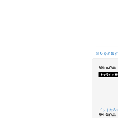
違反を通報す
派生元作品
キャラクタ画
ドット絵Sat 
派生先作品