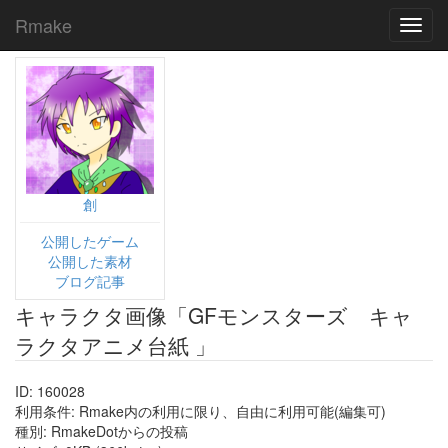
Rmake
Toggl
navig
創
公開したゲーム
公開した素材
ブログ記事
キャラクタ画像「GFモンスターズ キャ
ラクタアニメ台紙 」
ID: 160028
利用条件: Rmake内の利用に限り、自由に利用可能(編集可)
種別: RmakeDotからの投稿