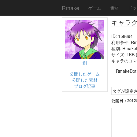
Rmake
ゲーム
素材
ドッ
キャラ
ID: 158694
利用条件: R
種別: Rmak
サイズ: 1KB (
キャラのコマサイ
創
RmakeD
公開したゲーム
公開した素材
ブログ記事
タグが設定
公開日：2012年1