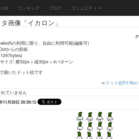
ト絵
ランキング
ブログ
コミュニティ
クタ画像「イカロン」
ク
make内の利用に限り、自由に利用可能(編集可)
eDotからの投稿
1297bytes)
ズ: 横32px × 縦32px × 4パターン
otで描いたドット絵です
≪
ドット絵Fri Nov 
されていません
1月28日 20:39:12