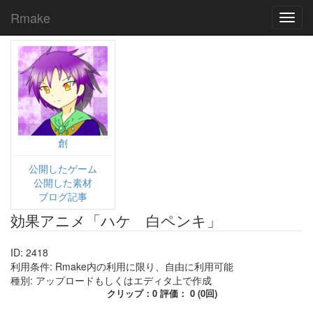
Rmake
Toggl
navig
創
公開したゲーム
公開した素材
ブログ記事
効果アニメ「ハケ 白ペンキ」
ID: 2418
利用条件: Rmake内の利用に限り、自由に利用可能
種別: アップロードもしくはエディタ上で作成
クリップ：0 評価： 0 (0回)