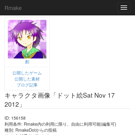
Rmake
Toggl
navig
創
公開したゲーム
公開した素材
ブログ記事
キャラクタ画像「ドット絵Sat Nov 17
2012」
ID: 156158
利用条件: Rmake内の利用に限り、自由に利用可能(編集可)
種別: RmakeDotからの投稿