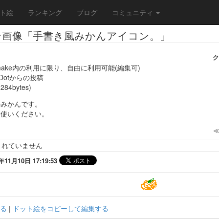
ト絵
ランキング
ブログ
コミュニティ
ン画像「手書き風みかんアイコン。」
ク
make内の利用に限り、自由に利用可能(編集可)
eDotからの投稿
284bytes)
のみかんです。
お使いください。
されていません
1月10日 17:19:53
る
|
ドット絵をコピーして編集する