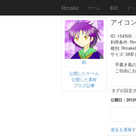
Rmake
ゲーム
素材
ドッ
アイコ
ID: 154505
利用条件: R
種別: Rmak
サイズ: 0KB (
創
手書き風
ご自由に
公開したゲーム
公開した素材
ブログ記事
タグが設定
公開日：2012年1
違反を通報す