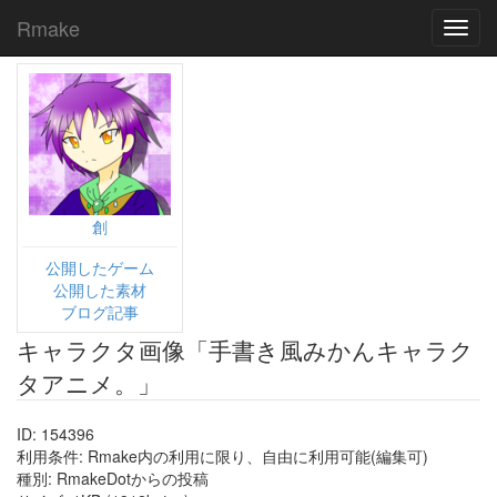
Rmake
Toggl
navig
創
公開したゲーム
公開した素材
ブログ記事
キャラクタ画像「手書き風みかんキャラク
タアニメ。」
ID: 154396
利用条件: Rmake内の利用に限り、自由に利用可能(編集可)
種別: RmakeDotからの投稿