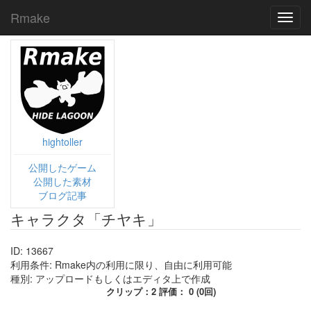
Rmake
Toggl
navig
hightoller
公開したゲーム
公開した素材
ブログ記事
キャラクタ「チヤキ」
ID: 13667
利用条件: Rmake内の利用に限り、自由に利用可能
種別: アップロードもしくはエディタ上で作成
クリップ：2 評価： 0 (0回)