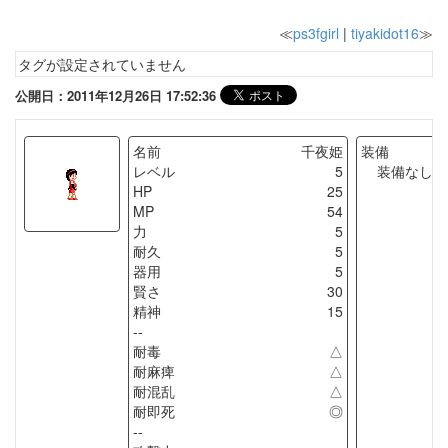
≪
ps3fgirl
|
tiyakidot16
≫
タグが設定されていません
公開日：2011年12月26日 17:52:36
名前
千夜姫
装備
レベル
5
装備なし
HP
25
MP
54
力
5
耐久
5
器用
5
賢さ
30
精神
15
--
耐毒
△
耐麻痺
△
耐混乱
△
耐即死
◎
--