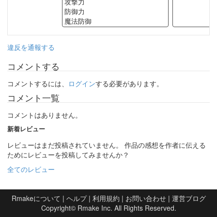
攻撃力
防御力
魔法防御
違反を通報する
コメントする
コメントするには、
ログイン
する必要があります。
コメント一覧
コメントはありません。
新着レビュー
レビューはまだ投稿されていません。 作品の感想を作者に伝える
ためにレビューを投稿してみませんか？
全てのレビュー
Rmakeについて
|
ヘルプ
|
利用規約
|
お問い合わせ
|
運営ブログ
Copyright©
Rmake Inc.
All Rights Reserved.