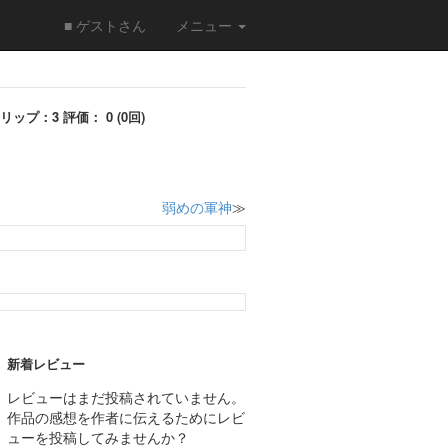
■ ゲストさん
メニュー
リップ：3 評価： 0 (0回)
弱めの軍神
≫
新着レビュー
レビューはまだ投稿されていません。
作品の感想を作者に伝えるためにレビ
ューを投稿してみませんか？