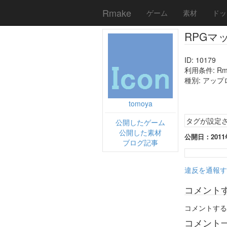
Rmake
ゲーム
素材
ドッ
RPGマ
ID: 10179
利用条件: 
種別: アッ
tomoya
タグが設定
公開したゲーム
公開した素材
公開日：2011年0
ブログ記事
違反を通報す
コメント
コメントする
コメント