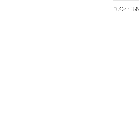
コメントはあ