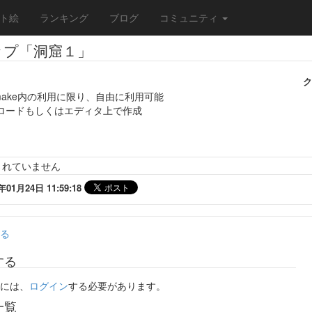
ト絵
ランキング
ブログ
コミュニティ
ップ「洞窟１」
ク
Rmake内の利用に限り、自由に利用可能
プロードもしくはエディタ上で作成
されていません
1月24日 11:59:18
る
する
には、
ログイン
する必要があります。
一覧