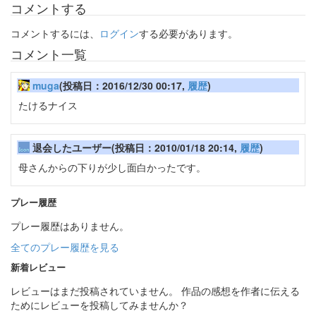
コメントする
コメントするには、
ログイン
する必要があります。
コメント一覧
muga
(投稿日：2016/12/30 00:17,
履歴
)
たけるナイス
退会したユーザー(投稿日：2010/01/18 20:14,
履歴
)
母さんからの下りが少し面白かったです。
プレー履歴
プレー履歴はありません。
全てのプレー履歴を見る
新着レビュー
レビューはまだ投稿されていません。 作品の感想を作者に伝える
ためにレビューを投稿してみませんか？