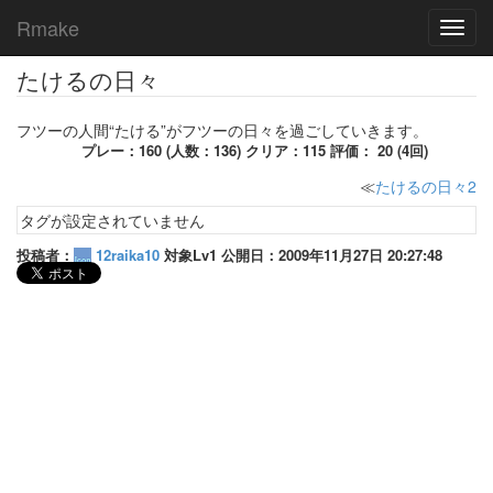
Rmake
Toggl
navig
たけるの日々
フツーの人間“たける”がフツーの日々を過ごしていきます。
プレー：160 (人数：136) クリア：115 評価： 20 (4回)
≪
たけるの日々2
タグが設定されていません
投稿者：
12raika10
対象Lv1 公開日：2009年11月27日 20:27:48