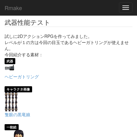
Rmake
Toggl
navig
武器性能テスト
試しに2DアクションRPGを作ってみました。
レベルが１の方は今回の目玉であるヘビーガトリングが使えませ
ん。
今回紹介する素材：
武器
ヘビーガトリング
キャラクタ画像
隻眼の黒竜娘
一枚絵