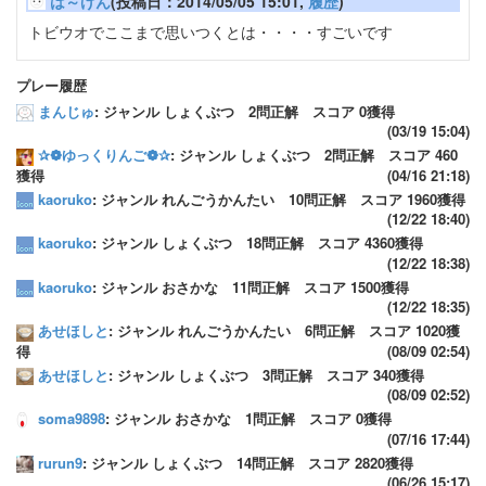
は～げん
(投稿日：2014/05/05 15:01,
履歴
)
トビウオでここまで思いつくとは・・・・すごいです
プレー履歴
まんじゅ
: ジャンル しょくぶつ 2問正解 スコア 0獲得
(03/19 15:04)
✰❁ゆっくりんご❁✰
: ジャンル しょくぶつ 2問正解 スコア 460
獲得
(04/16 21:18)
kaoruko
: ジャンル れんごうかんたい 10問正解 スコア 1960獲得
(12/22 18:40)
kaoruko
: ジャンル しょくぶつ 18問正解 スコア 4360獲得
(12/22 18:38)
kaoruko
: ジャンル おさかな 11問正解 スコア 1500獲得
(12/22 18:35)
あせほしと
: ジャンル れんごうかんたい 6問正解 スコア 1020獲
得
(08/09 02:54)
あせほしと
: ジャンル しょくぶつ 3問正解 スコア 340獲得
(08/09 02:52)
soma9898
: ジャンル おさかな 1問正解 スコア 0獲得
(07/16 17:44)
rurun9
: ジャンル しょくぶつ 14問正解 スコア 2820獲得
(06/26 15:17)