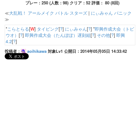
プレー：250 (人数：98) クリア：52 評価： 80 (8回)
≪
大乱戦！ アールメイク バトル スターズ
|
にぃみゃん パニック
≫
*
こらとらる
[
W
]
タイピング
[
?
]
にぃみゃん
[
?
] *
即興作成大会（トビ
ウオ）
[
?
]
即興作成大会（たんぽぽ）遅刻組
[
?
]
その他
[
?
]
即興
4.2
[
?
]
投稿者：
aoihikawa
対象Lv1 公開日：2014年05月05日 14:33:42