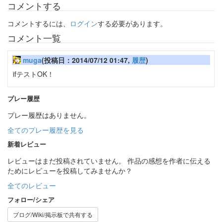
コメントする
コメントするには、
ログイン
する必要があります。
コメント一覧
muga
(投稿日：2014/07/12 01:47,
履歴
)
ifテストOK！
プレー履歴
プレー履歴はありません。
全てのプレー履歴を見る
新着レビュー
レビューはまだ投稿されていません。 作品の感想を作者に伝える
ためにレビューを投稿してみませんか？
全てのレビュー
フォロー/シェア
ブログ/Wiki/掲示板で共有する