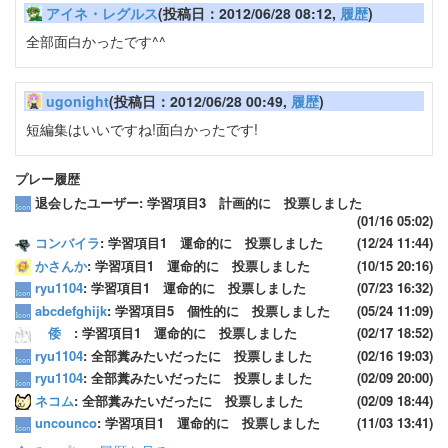
アイネ・レグルス
(投稿日：2012/06/28 08:12,
履歴
)
全部面白かったです^^
ugonight
(投稿日：2012/06/28 00:49,
履歴
)
短編集はいいですね!面白かったです!
プレー履歴
退会したユーザー: 学習項目3 計画的に 投票しました
(01/16 05:02)
コンバイラ
: 学習項目1 運命的に 投票しました
(12/24 11:44)
かさんか
: 学習項目1 運命的に 投票しました
(10/15 20:16)
ryu1104
: 学習項目1 運命的に 投票しました
(07/23 16:32)
abcdefghijk
: 学習項目5 個性的に 投票しました
(05/24 11:09)
倭
: 学習項目1 運命的に 投票しました
(02/17 18:52)
ryu1104
: 全部糞みたいだったに 投票しました
(02/16 19:03)
ryu1104
: 全部糞みたいだったに 投票しました
(02/09 20:00)
ネコム
: 全部糞みたいだったに 投票しました
(02/09 18:44)
uncounco
: 学習項目1 運命的に 投票しました
(11/03 13:41)