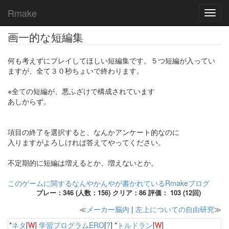
Rmake
Toggl
navig
画一的な短編集
何も考えずにプレイしてほしい短編集です。５つ短編が入ってい
ますが、全て３０秒ちょいで終わります。
※全ての短編が、悪ふざけで構成されています
あしからず。
項目の終了を選択すると、なんかアンケート的なのに
入りますがよろしければ答えてやってください。
不定期的に短編は増えるとか、増えないとか。
このゲームに関するなんやかんやが書かれているRmakeブログ
プレー：346 (人数：156) クリア：86 評価： 103 (12回)
≪
メーカー脳内
|
左上についての自由研究
≫
*
ネタ
[
W
]
学習プログラムERO
[
?
] *
トルドラン
[
W
]