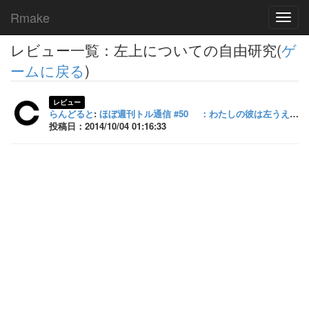
Rmake
Toggl
navig
レビュー一覧：左上についての自由研究(
ゲ
ームに戻る
)
レビュー
らんどると
:
ほぼ週刊トル通信 #50 ：わたしの彼は左うえ ※（第一部完）
投稿日：2014/10/04 01:16:33