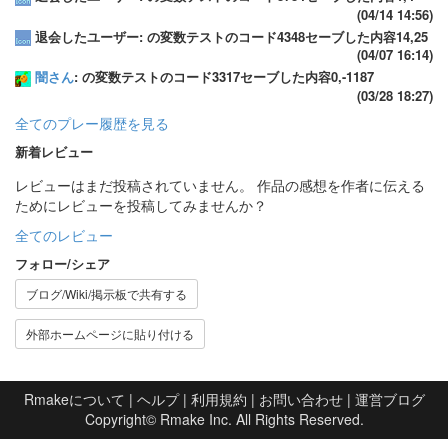
(04/14 14:56)
退会したユーザー: の変数テストのコード4348セーブした内容14,25
(04/07 16:14)
闇さん
: の変数テストのコード3317セーブした内容0,-1187
(03/28 18:27)
全てのプレー履歴を見る
新着レビュー
レビューはまだ投稿されていません。 作品の感想を作者に伝える
ためにレビューを投稿してみませんか？
全てのレビュー
フォロー/シェア
ブログ/Wiki/掲示板で共有する
外部ホームページに貼り付ける
Rmakeについて
|
ヘルプ
|
利用規約
|
お問い合わせ
|
運営ブログ
Copyright©
Rmake Inc.
All Rights Reserved.