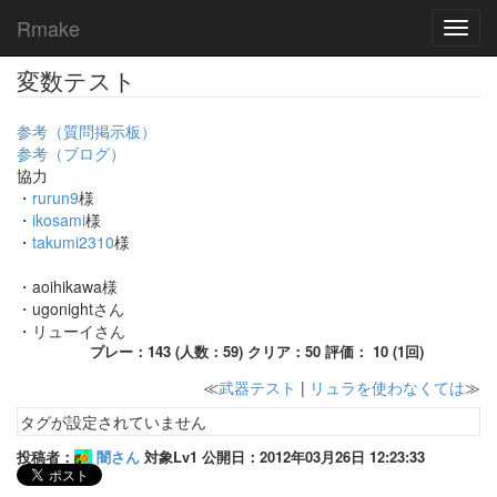
Rmake
Toggl
navig
変数テスト
参考（質問掲示板）
参考（ブログ）
協力
・
rurun9
様
・
ikosami
様
・
takumi2310
様
・aoihikawa様
・ugonightさん
・リューイさん
プレー：143 (人数：59) クリア：50 評価： 10 (1回)
≪
武器テスト
|
リュラを使わなくては
≫
タグが設定されていません
投稿者：
闇さん
対象Lv1 公開日：2012年03月26日 12:23:33