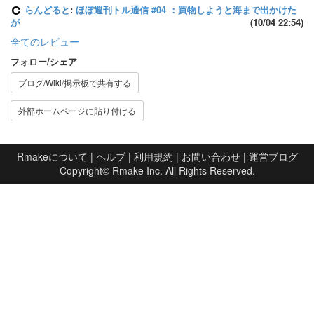
らんどると
:
ほぼ週刊トル通信 #04 ：買物しようと海まで出かけた
が
(10/04 22:54)
全てのレビュー
フォロー/シェア
ブログ/Wiki/掲示板で共有する
外部ホームページに貼り付ける
Rmakeについて
|
ヘルプ
|
利用規約
|
お問い合わせ
|
運営ブログ
Copyright©
Rmake Inc.
All Rights Reserved.