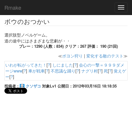
Rmake
Toggl
navig
ボウのおつかい
選択肢型ノベルゲーム。
道の途中にはさまざまな悲劇が・・
プレー：1290 (人数：834) クリア：267 評価： 190 (21回)
≪
ポヨン狩り
|
変化する敵のテスト
≫
いわが転がってきた！
[
?
]
しにました
[
?
]
会心の一撃＝９９９ダメ
ージwww
[
?
]
車が戦車
[
?
]
不思議な踊り
[
?
]
ナグリ村
[
?
]
死
[
?
]
覚えゲ
ー
[
?
]
投稿者：
クソザコ
対象Lv1 公開日：2012年03月16日 18:18:35