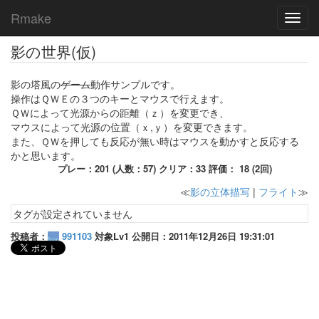
Rmake
Toggl
navig
影の世界(仮)
影の塔風の
ゲーム
動作サンプルです。
操作はＱＷＥの３つのキーとマウスで行えます。
ＱＷによって光源からの距離（ｚ）を変更でき、
マウスによって光源の位置（ｘ,ｙ）を変更できます。
また、ＱＷを押しても反応が無い時はマウスを動かすと反応する
かと思います。
プレー：201 (人数：57) クリア：33 評価： 18 (2回)
≪
影の立体描写
|
フライト
≫
タグが設定されていません
投稿者：
991103
対象Lv1 公開日：2011年12月26日 19:31:01