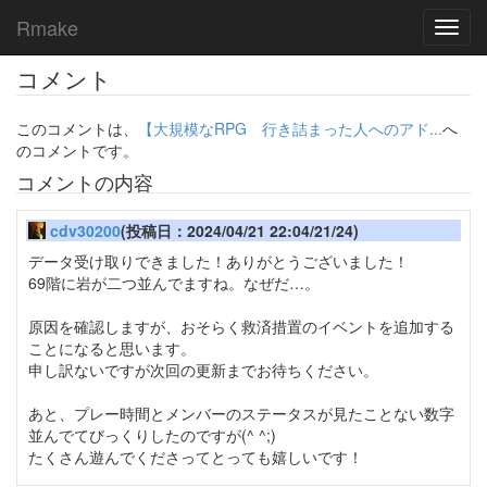
Rmake
Toggl
navig
コメント
このコメントは、
【大規模なRPG 行き詰まった人へのアド...
へ
のコメントです。
コメントの内容
cdv30200
(投稿日：2024/04/21 22:04/21/24)
データ受け取りできました！ありがとうございました！
69階に岩が二つ並んでますね。なぜだ…。
原因を確認しますが、おそらく救済措置のイベントを追加する
ことになると思います。
申し訳ないですが次回の更新までお待ちください。
あと、プレー時間とメンバーのステータスが見たことない数字
並んでてびっくりしたのですが(^ ^;)
たくさん遊んでくださってとっても嬉しいです！