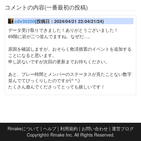
コメントの内容(一番最初の投稿)
cdv30200
(投稿日：2024/04/21 22:04/21/24)
データ受け取りできました！ありがとうございました！
69階に岩が二つ並んでますね。なぜだ…。
原因を確認しますが、おそらく救済措置のイベントを追加する
ことになると思います。
申し訳ないですが次回の更新までお待ちください。
あと、プレー時間とメンバーのステータスが見たことない数字
並んでてびっくりしたのですが(^ ^;)
たくさん遊んでくださってとっても嬉しいです！
Rmakeについて
|
ヘルプ
|
利用規約
|
お問い合わせ
|
運営ブログ
Copyright©
Rmake Inc.
All Rights Reserved.