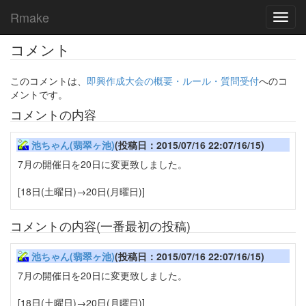
Rmake
Toggl
navig
コメント
このコメントは、
即興作成大会の概要・ルール・質問受付
へのコ
メントです。
コメントの内容
池ちゃん(翡翠ヶ池)
(投稿日：2015/07/16 22:07/16/15)
7月の開催日を20日に変更致しました。
[18日(土曜日)→20日(月曜日)]
コメントの内容(一番最初の投稿)
池ちゃん(翡翠ヶ池)
(投稿日：2015/07/16 22:07/16/15)
7月の開催日を20日に変更致しました。
[18日(土曜日)→20日(月曜日)]