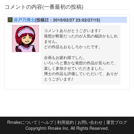
コメントの内容(一番最初の投稿)
井戸乃博士
(投稿日：2015/02/27 23:02/27/15)
コメントありがとうございます♪

発想が斬新だったのが人気の秘訣かもしれ
ません。

どの作品もおもしろかったです。

企画もお疲れ様でした。

いろいろと豊かな発想の作品が見られて、

楽しく参加させていただきました。

博士の作品も評価していただいて、ありが
Rmakeについて
|
ヘルプ
|
利用規約
|
お問い合わせ
|
運営ブログ
Copyright©
Rmake Inc.
All Rights Reserved.