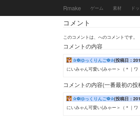
Rmake
ゲーム
素材
ドッ
コメント
このコメントは、へのコメントです。
コメントの内容
✰❁ゆっくりんご❁✰
(投稿日：2014/
にいみゃん可愛い(みゃー＞（＊｜ワ
コメントの内容(一番最初の投
✰❁ゆっくりんご❁✰
(投稿日：2014/
にいみゃん可愛い(みゃー＞（＊｜ワ