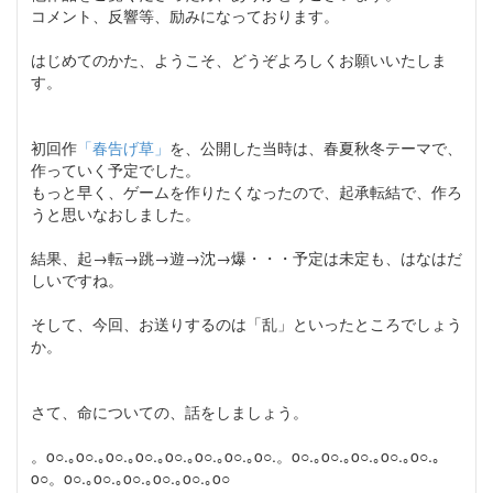
コメント、反響等、励みになっております。
はじめてのかた、ようこそ、どうぞよろしくお願いいたしま
す。
初回作
「春告げ草」
を、公開した当時は、春夏秋冬テーマで、
作っていく予定でした。
もっと早く、ゲームを作りたくなったので、起承転結で、作ろ
うと思いなおしました。
結果、起→転→跳→遊→沈→爆・・・予定は未定も、はなはだ
しいですね。
そして、今回、お送りするのは「乱」といったところでしょう
か。
さて、命についての、話をしましょう。
。o○.｡o○.｡o○.｡o○.｡o○.｡o○.｡o○.｡o○.。o○.｡o○.｡o○.｡o○.｡o○.｡
o○。o○.｡o○.｡o○.｡o○.｡o○.｡o○