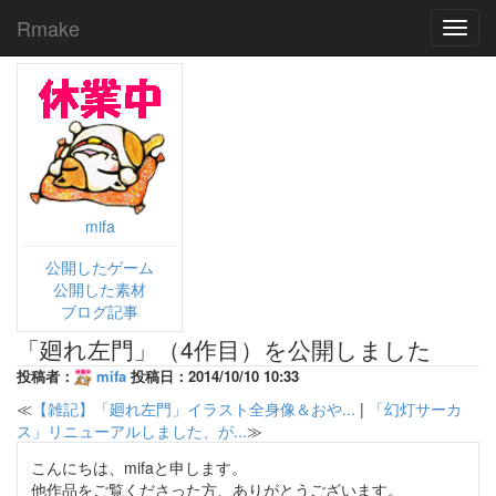
Rmake
Toggl
navig
mifa
公開したゲーム
公開した素材
ブログ記事
「廻れ左門」（4作目）を公開しました
投稿者：
mifa
投稿日：2014/10/10 10:33
≪
【雑記】「廻れ左門」イラスト全身像＆おや...
|
「幻灯サーカ
ス」リニューアルしました、が...
≫
こんにちは、mifaと申します。
他作品をご覧くださった方、ありがとうございます。