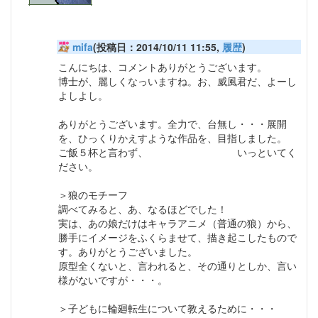
mifa
(投稿日：2014/10/11 11:55,
履歴
)
こんにちは、コメントありがとうございます。
博士が、麗しくなっいますね。お、威風君だ、よーし
よしよし。
ありがとうございます。全力で、台無し・・・展開
を、ひっくりかえすような作品を、目指しました。
ご飯５杯と言わず、
寿司１０貫くらい、
いっといてく
ださい。
＞狼のモチーフ
調べてみると、あ、なるほどでした！
実は、あの娘だけはキャラアニメ（普通の狼）から、
勝手にイメージをふくらませて、描き起こしたもので
す。ありがとうございました。
原型全くないと、言われると、その通りとしか、言い
様がないですが・・・。
＞子どもに輪廻転生について教えるために・・・