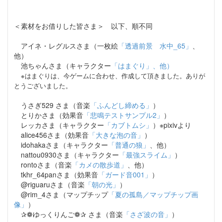
＜素材をお借りした皆さま＞ 以下、順不同
アイネ・レグルスさま（一枚絵
「透過前景 水中_65」
、
他）
池ちゃんさま（キャラクター
「はまぐり」、他）
※はまぐりは、今ゲームに合わせ、作成して頂きました。ありが
とうございました。
うさぎ529 さま（音楽
「ふんどし締める」
）
とりかさま（効果音
「悲鳴テストサンプル2」
）
レッカさま（キャラクター
「カブトムシ」
）※pixivより
alice456さま（効果音
「大きな泡の音」
）
idohakaさま（キャラクター
「普通の狼」
、他）
nattou0930さま（キャラクター
「最強スライム」
）
rontoさま（音楽
「カメの散歩道」
、他）
tkhr_64panさま（効果音
「ガード音001」
）
@riguaruさま（音楽
「朝の光」
）
@rim_4さま（マップチップ
「夏の孤島／マップチップ画
像」
）
✰❁ゆっくりんご❁✰ さま（音楽
「さざ波の音」
）