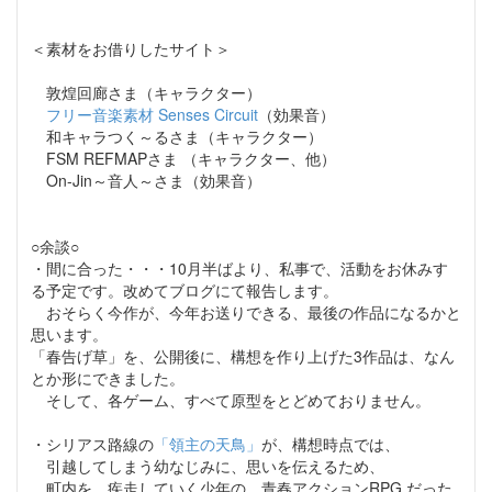
＜素材をお借りしたサイト＞
敦煌回廊さま（キャラクター）
フリー音楽素材 Senses Circuit
（効果音）
和キャラつく～るさま（キャラクター）
FSM REFMAPさま （キャラクター、他）
On-Jin～音人～さま（効果音）
○余談○
・間に合った・・・10月半ばより、私事で、活動をお休みす
る予定です。改めてブログにて報告します。
おそらく今作が、今年お送りできる、最後の作品になるかと
思います。
「春告げ草」を、公開後に、構想を作り上げた3作品は、なん
とか形にできました。
そして、各ゲーム、すべて原型をとどめておりません。
・シリアス路線の
「領主の天鳥」
が、構想時点では、
引越してしまう幼なじみに、思いを伝えるため、
町内を、疾走していく少年の、青春アクションRPG だった