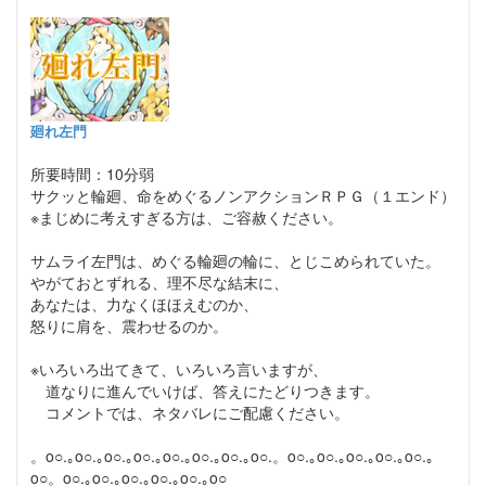
廻れ左門
所要時間：10分弱
サクッと輪廻、命をめぐるノンアクションＲＰＧ（１エンド）
※まじめに考えすぎる方は、ご容赦ください。
サムライ左門は、めぐる輪廻の輪に、とじこめられていた。
やがておとずれる、理不尽な結末に、
あなたは、力なくほほえむのか、
怒りに肩を、震わせるのか。
※いろいろ出てきて、いろいろ言いますが、
道なりに進んでいけば、答えにたどりつきます。
コメントでは、ネタバレにご配慮ください。
。o○.｡o○.｡o○.｡o○.｡o○.｡o○.｡o○.｡o○.。o○.｡o○.｡o○.｡o○.｡o○.｡
o○。o○.｡o○.｡o○.｡o○.｡o○.｡o○