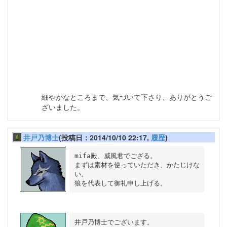
赤い髪の女性・・・カニ
龍・・・タツノオトシゴ（！？）
九尾の狐・・・おイナリさん
まじたい・・・なんか、迷い込んだみたいです。おい
しいのかな。
そして、お気づきの方もいらっしゃいますが、左門の
最後の姿が、イクラとなっております。
細やかなところまで、気づいて下さり、ありがとうご
ざいました。
井戸乃博士
(投稿日：2014/10/10 22:17,
履歴
)
mifa殿、威風君でござる。

まずは素材を使っていただき、かたじけな
い。

井戸乃博士でございます。
