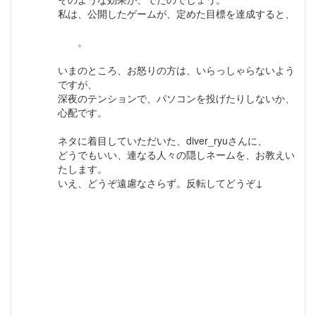
私は、公開したゲームが、定めた目標を達成すると、
近所のスーパーに、寿司を買いに行って、お祝いをし
ます
。
いまのところ、お怒りの方は、いらっしゃらないよう
ですが、
深夜のテンションで、パソコンを投げたりしないか、
心配です。
ネタに着目していただいた、diver_ryuさんに、
どうでもいい、連なる人々の隠しネームを、お教えい
たします。
いえ、どうぞ遠慮なさらず。反転してどうぞ↓
イカ・・・はい、そのままです。
青い髪の少年・・・マグロ
黄の髪の少年・・・たまご
ラミア・・・アナゴ
スライム・・・クラゲ
たんぽぽの妖精・・・刺身に乗ってるアレ
ハチマキの職人・・・イナダ
緑の髪の女性・・・ワカメちゃん