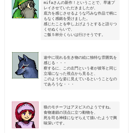
mifaさんの新作！ということで、早速プ
レイさせていただきましたが、

底力を感じさせるような巧みな作品で柄に
もなく感銘を受けました。

感じたことを申し上げようとすると語りつ
くせぬくらいで、

途中に現れる生き物の絵に独特な雰囲気を
感じる・・・

察するに、この左門という者が彼等と同じ
立場になった視点から見ると、

このような姿に見えているということなの
狼のモチーフはアヌビスのようですね。

食物連鎖の頂点に立つ動物を、

死を司る神様になぞらえて描いたようで興