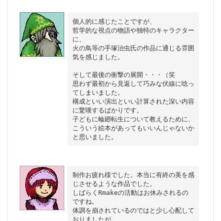
個人的に感じたことですが、

哲学的な視点の物語や独特のキャラクター
に、

火の鳥等の手塚治虫氏の作品に通じる雰囲
気を感じました。

そして最後の衝撃の展開・・・（笑

思わず最初から見返して巧みな伏線に唸っ
てしまいました。

構成といい演出といい計算された深い内容
に驚嘆するばかりです。

子どもに輪廻転生について教えるために、

こういう絵本があってもいいんじゃないか
制作お疲れ様でした。本当に有終の美を感
じさせるような作品でした。

しばらくRmakeの活動はお休みされるの
ですね。

体調を崩されているのではと少し心配して
おりましたが、
