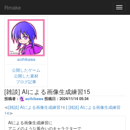
Rmake
Toggl
navig
aoihikawa
公開したゲーム
公開した素材
ブログ記事
[雑談] AIによる画像生成練習15
投稿者：
aoihikawa
投稿日：2024/11/14 05:34
≪
[雑談] AIによる画像生成練習16
|
[雑談] AIによる画像生成練習
14
≫
AIによる画像生成練習に
アニメのような風合いのキャラクターで