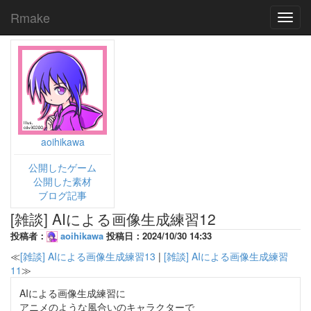
Rmake
Toggl
navig
aoihikawa
公開したゲーム
公開した素材
ブログ記事
[雑談] AIによる画像生成練習12
投稿者：
aoihikawa
投稿日：2024/10/30 14:33
≪
[雑談] AIによる画像生成練習13
|
[雑談] AIによる画像生成練習
11
≫
AIによる画像生成練習に
アニメのような風合いのキャラクターで