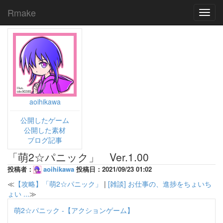
Rmake
Toggl
navig
aoihikawa
公開したゲーム
公開した素材
ブログ記事
「萌2☆パニック」 Ver.1.00
投稿者：
aoihikawa
投稿日：2021/09/23 01:02
≪
【攻略】「萌2☆パニック」
|
[雑談] お仕事の、進捗をちょいち
ょい ...
≫
萌2☆パニック -【アクションゲーム】