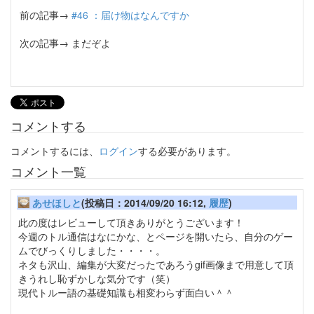
前の記事→
#46 ：届け物はなんですか
次の記事→ まだぞよ
コメントする
コメントするには、
ログイン
する必要があります。
コメント一覧
あせほしと
(投稿日：2014/09/20 16:12,
履歴
)
此の度はレビューして頂きありがとうございます！
今週のトル通信はなにかな、とページを開いたら、自分のゲー
ムでびっくりしました・・・・。
ネタも沢山、編集が大変だったであろうgif画像まで用意して頂
きうれし恥ずかしな気分です（笑）
現代トルー語の基礎知識も相変わらず面白い＾＾