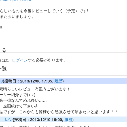
らしいものを今後レビューしていく（予定）です!
また会いましょう。
!
する
には、
ログイン
する必要があります。
一覧
10
(投稿日：2013/12/08 17:35,
履歴
)
素晴らしいレビュー有難うございます！
リー紹介まで(> <)
第一弾なんて恐れ多い……
ー企画続けて下さい♪
品ですが、これからも皆様から勉強させて頂きたいと思います＾＾
レン
(投稿日：2013/12/10 16:00,
履歴
)