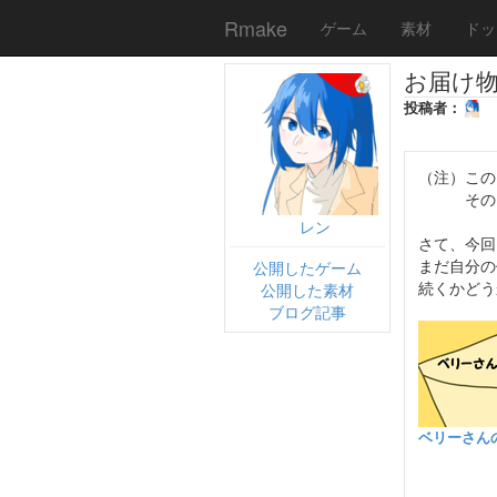
Rmake
ゲーム
素材
ドッ
お届け
投稿者：
（注）この
その点に
レン
さて、今回
まだ自分の
公開したゲーム
続くかどう
公開した素材
ブログ記事
ベリーさん