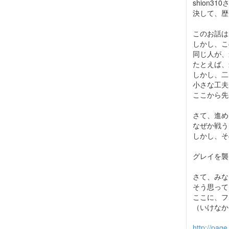
shion3
決して、歴
このお話は
しかし、こ
同じ人が、
たとえば、
しかし、二
小さな工夫
ここから先
さて、進め
なぜか戦う
しかし、そ
グレイを襲
さて、みな
そう思って
ここに、フ
（いけなか
http://page