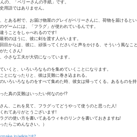
10さんの、「ベリーさんの手紙」です。
史用語ではありません。
、とある村で、お届け物屋のグレイがベリーさんに、荷物を届けるとい
のゲームには、「フラグ」が使われているんです。
違うことをしゃべれるのです!
最初のほうに、彼に剣を渡す人がいます。
回目からは、彼に、頑張ってください!と声をかける、そういう風なこ
がたくさん!
、小さな工夫が大切になっています。
ていくと、いろいろなものを集めていくことになります。
ことになったりと、彼は災難に巻き込まれる。
のいろいろなものをすべて集めた時、彼女は帰ってくる。あるものを持
った真の災難はいったい何なのか!?
さん、これを見て、フラグってどうやって使うのと思った人!
くれてありがとうございます!
ラグの使い方を書いてあるウィキのリンクを書いておきますね!
ったらごめんなさい。）
.rmake.jp/wikis/187